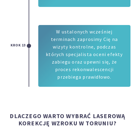
W ustalonych wcześniej
terminach zaprosimy Cię na
KROK 13
wizyty kontrolne, podczas
których specjalista oceni efekty
zabiegu oraz upewni się, że
proces rekonwalescencji
przebiega prawidłowo.
DLACZEGO WARTO WYBRAĆ LASEROWĄ
KOREKCJĘ WZROKU W TORUNIU?