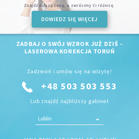
Znajdź niższą ceną, a zwrócimy Ci różnicę.
DOWIEDZ SIĘ WIĘCEJ
ZADBAJ O SWÓJ WZROK JUŻ DZIŚ -
LASEROWA KOREKCJA TORUŃ
Zadzwoń i umów się na wizytę!
+48 503 503 553
Lub znajdź najbliższy gabinet