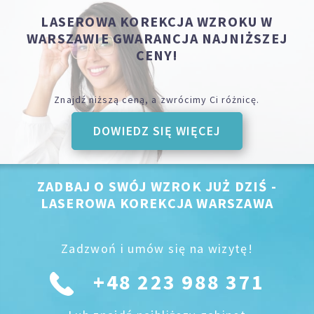
LASEROWA KOREKCJA WZROKU W
WARSZAWIE GWARANCJA NAJNIŻSZEJ
CENY!
Znajdź niższą ceną, a zwrócimy Ci różnicę.
DOWIEDZ SIĘ WIĘCEJ
ZADBAJ O SWÓJ WZROK JUŻ DZIŚ -
LASEROWA KOREKCJA WARSZAWA
Zadzwoń i umów się na wizytę!
+48 223 988 371